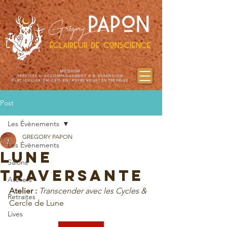
MEDIUM
SERVICES D'ACCOMPAGNEMENT & D'EXPANSION
PARTICULIER ⎭MICRO-ENTREPRENEUR⎩ENTREPRISE
Post
Les Évènements
GREGORY PAPON
Les Évènements
LUNE
Salons
TRAVERSANTE
Ateliers
Atelier :
Transcender avec les Cycles & 
Retraites
Cercle de Lune
Lives