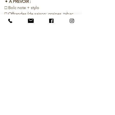
✦ 
A PREVOIR :
□ 
Bolc note + stylo
□ 
Offrandes (de saison: graines, tabac, 
encens, fruits, fleurs, biscuits, éléments 
de la nature…)
□ 
1 bougie type chauffe-plat
Ateliers
Voir tout
Posts récents