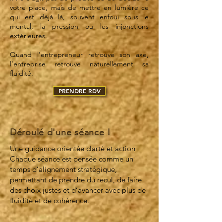
votre place, mais de mettre en lumière ce
qui est déjà là, souvent enfoui sous le
mental, la pression ou les injonctions
extérieures.
Quand l’entrepreneur retrouve son axe,
l’entreprise retrouve naturellement sa
fluidité.
PRENDRE RDV
Déroulé d'une séance
!
Une guidance orientée clarté et action
Chaque séance est pensée comme un
temps d’alignement stratégique,
permettant de prendre du recul, de faire
des choix justes et d’avancer avec plus de
fluidité et de cohérence.