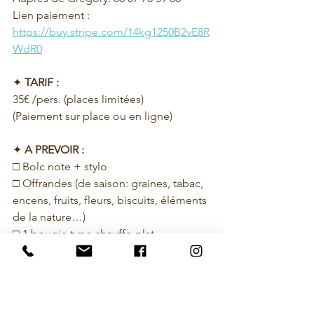
Lien paiement : 
https://buy.stripe.com/14kg1250B2vE8R
WdR0
✦
TARIF :
35€ /pers. (places limitées)
(Paiement sur place ou en ligne)
✦
A PREVOIR :
□ 
Bolc note + stylo
□ 
Offrandes (de saison: graines, tabac, 
encens, fruits, fleurs, biscuits, éléments 
de la nature…)
□ 
1 bougie type chauffe-plat