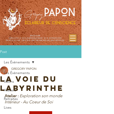
MEDIUM
SERVICES D'ACCOMPAGNEMENT & D'EXPANSION
PARTICULIER ⎭MICRO-ENTREPRENEUR⎩ENTREPRISE
Post
Les Évènements
GREGORY PAPON
Les Évènements
LA VOIE DU
Salons
LABYRINTHE
Ateliers
Atelier :
Exploration son monde 
Retraites
Intérieur - Au Coeur de Soi
Lives