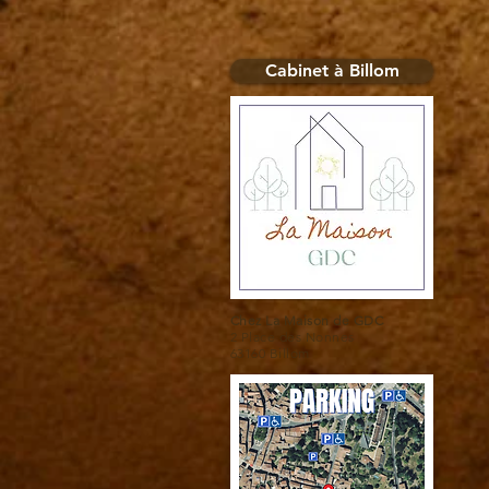
Cabinet à Billom
Chez La Maison de GDC
2 Place des Nonnes
63160 Billom