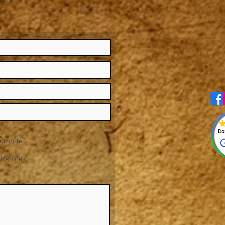
umnité
 Paroles