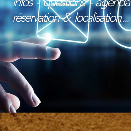
infos - questions - agenda
réservation & localisation ...
s ?