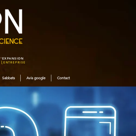
D'EXPANSION
R⎩ENTREPRISE
Sabbats
Avis google
Contact