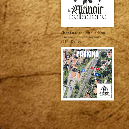
Chez Le Manoir Belladone
3 Avenue des Compains
63111 Dallet